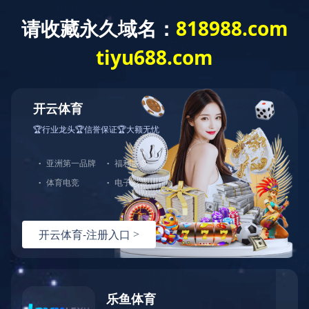
kaiyun·开云(中国)官方网
站
kai
yu
n·
开
云
(中
国)
官
方
网
站-
kai
yu
n.c
om
关