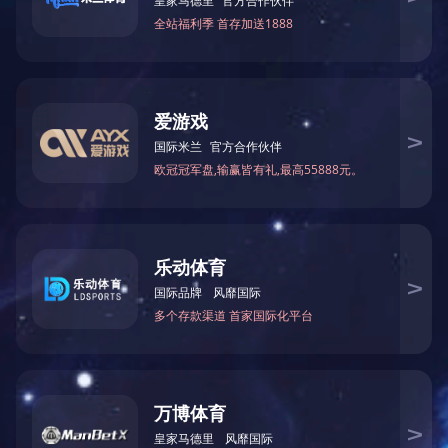
新
闻
动
态
员
工
天
地
关于龙远
ABOUT US
人
才
服务国家基础建设，做强勘测事业。
招
kaiyun·开云(中国)官方网站-kaiyun.com 成立于2017年，总部位于
聘
山东省济南市。公司深耕勘察测绘领域，持有工程测量甲级、界
线与不动产测绘甲级、摄影测量与遥感乙级、地理信息系统工程
联
乙级、水土保持监测等多项专业资质。已通过ISO9001:2015质量
系
我
管理体系、ISO14001:2015环境管理体系和ISO45001:2018职业健