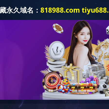
网站
aiyun·开云(中国)官方网站-
关于
资质
主营
员工天地
aiyun.com
我们
荣誉
业务
致青春
2025-07-11
青春之于爱情，是一场无关结局的电影。纵使情节跌宕，荆
棘丛生，我们依然甘之如饴，在光影交错中演绎着最纯粹的
心动。