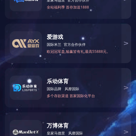
发展格局，业务范围持续拓展，业绩稳步提升。目前，公司
新
已在济宁、临沂、泰安、滨州设立分公司，在德州、聊城、
闻
青岛、东营等地设立办事处，致力成为以工程测量、地理信
动
态
息技术、工程勘察为核心竞争力的专业机构。
核心业务涵盖：
员
1.工程监测类：
沉降观测、倾斜观测、基坑监测、地铁
工
天
轨道交通类施工监测、各类精密变形测量等。
地
2.工程测量类：
市政工程测量、地下管线测量、竣工测
量、规划核实、地形图测绘、规划放验线、日照分析测量、
人
才
矿山测量、工程测量监理等。
招
3.界线与不动产测绘类：
房产测绘、征地拆迁测绘、勘
聘
测定界、地籍测绘、不动产测绘监理等。
联
4.地理信息类：
地理国（省）情监测、基础测绘数据更
系
新、房地一体等调查类项目。
我