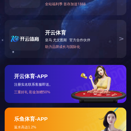
们
5.其他技术服务类：
水土保持方案编制及监测、地质灾
害评估、环境安全评估、土地复垦方案、土壤污染调查、林
地耕地调查等。
公司坚持创新驱动、质量为本的发展理念，持续引进高
水平专业人才与先进仪器设备。现拥有优秀员工55人，其中
专业技术人员45人（高级职称6人、国家注册测绘师2人、中
级职称14人、初级职称16人）。在勘察测绘领域，公司已累
计获得专利、软件著作权等知识产权几十余项，拥有一支年
轻活力、知识创新型的技术团队。
目前，公司配备各类工程用车15辆，各类专业仪器设备
60余套，包括先进的GPS、全站仪、电子水准仪、测绘无人
机、水位测深仪、深层土体测斜仪、振弦式频率读数仪等国
内外先进测量、扫描、绘图设备，固定资产累计超500万
元。