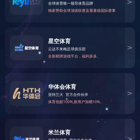
总部位于山东省济南市。公司深耕勘察测绘领域，持有工程
于
测量甲级、界线与不动产测绘甲级、摄影测量与遥感乙级、
我
们
地理信息系统工程乙级、水土保持监测等多项专业资质。已
通过ISO9001:2015质量管理体系、ISO14001:2015环境管理体
资
系和ISO45001:2018职业健康安全管理体系认证。
质
荣
公司荣获AAA级信用企业、重合同守信用企业称号，并
誉
获评科技型中小企业、创新型中小企业、高新技术企业及专
精特新中小企业。
主
营
公司是山东科技大学“政、产、学、研、用”全面战略合
业
作单位，并与山东科技大学、山东农业大学、山东航空学院
务
等高校共建教学实践基地。同时，公司也是中国地理信息产
项
业协会和山东省测绘地理信息行业协会会员单位。
目
秉承“用严谨夯实技术，以诚信服务社会”的宗旨，kaiyu
案
n·开云(中国)官方网站-kaiyun.com坚持高标准、高要求规划
例