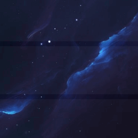
破茧成蝶，初显锋芒
在成立后的第一年，公司便协助多家单位完成数据采集与
处理工作，年营业额突破200万元。与此同时，公司注重人
才培养，初步建立了一支技术扎实、态度端正的专业团
队，为后续发展奠定了坚实基础。