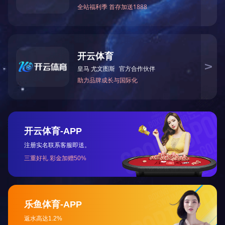
们
2025年测绘法宣传日暨国家版图意识宣传周
08-26
我公司荣膺甲级测绘资质，开启高质量发展新纪
元。
05-14
我公司获评“山东省2024年度专精特新中小企业”
05-29