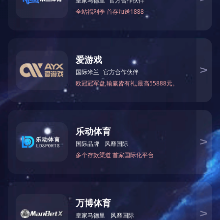
新
闻
上一条
新址新貌，再铸辉煌：kaiyun·开云(中国)官
动
方网站-kaiyun.com乔迁营业周开启
态
员
工
下一条
我公司荣膺甲级测绘资质，开启高质量发展
新纪元。
天
地
人
才
招
推荐新闻
聘
新址新貌，再铸辉煌：kaiyun·开云(中国)官方网
联
站-kaiyun.com乔迁营业周开启
系
我
05-11